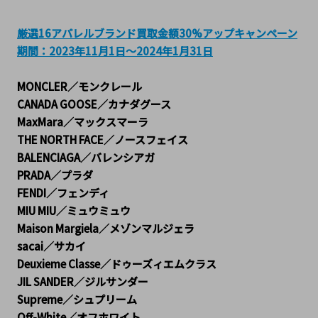
厳選16アパレルブランド買取金額30%アップキャンペーン
期間：2023年11月1日～2024年1月31日
MONCLER／モンクレール
CANADA GOOSE／カナダグース
MaxMara／マックスマーラ
THE NORTH FACE／ノースフェイス
BALENCIAGA／バレンシアガ
PRADA／プラダ
FENDI／フェンディ
MIU MIU／ミュウミュウ
Maison Margiela／メゾンマルジェラ
sacai／サカイ
Deuxieme Classe／ドゥーズィエムクラス
JIL SANDER／ジルサンダー
Supreme／シュプリーム
Off-White／オフホワイト