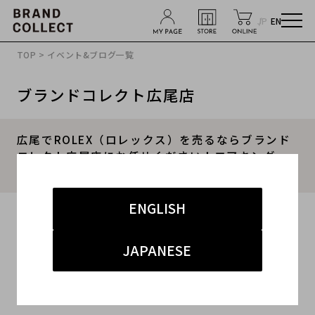
JP
EN
TOP
>
イベント&ブログ一覧
ブランドコレクト広尾店
広尾でROLEX（ロレックス）を売るならブランド
コレクト広尾店にお任せください！エアキング
14000が買取入荷致しました！
ENGLISH
2023.12.06
#ロレックス
#ROLEX
#広尾店 買取
JAPANESE
#広尾店 腕時計
#ブランド買取キャンペーン