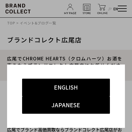
JP
EN
TOP
>
イベント&ブログ一覧
ブランドコレクト広尾店
広尾でCHROME HEARTS（クロムハーツ）お酒を
売るならブランドコレクト広尾店にお任せくださ
い！
ENGLISH
2023.09.06
#クロムハーツ
#買取
#広尾店
#広尾店 小物
JAPANESE
広尾でブランド高価買取ならブランドコレクト広尾店がお