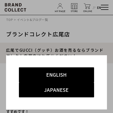
JP
EN
TOP
>
イベント&ブログ一覧
ブランドコレクト広尾店
広尾でGUCCI（グッチ）お酒を売るならブランド
コレクト広尾店にお任せください！
2023.08.27
ENGLISH
#グッチ
#買取
#広尾店
#広尾店 アパレル
JAPANESE
広尾でブランド高価買取ならブランドコレクト広尾店がお
すすめです！