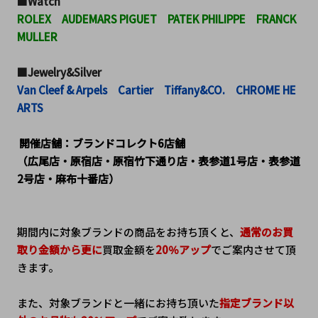
■Watch
ROLEX　AUDEMARS PIGUET　PATEK PHILIPPE　FRANCK 
MULLER
■Jewelry&Silver
Van Cleef & Arpels　Cartier　Tiffany&CO.　CHROME HE
ARTS
 開催店舗：ブランドコレクト6店舗
（広尾店・原宿店・原宿竹下通り店・表参道1号店・表参道
2号店・麻布十番店）
期間内に対象ブランドの商品をお持ち頂くと、
通常のお買
取り金額から更に
買取金額を
20％アップ
でご案内させて頂
きます。
また、対象ブランドと一緒にお持ち頂いた
指定ブランド以