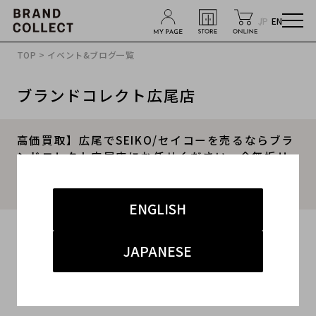
JP
EN
TOP
>
イベント&ブログ一覧
ブランドコレクト広尾店
高価買取】広尾でSEIKO/セイコーを売るならブラ
ンドコレクト広尾店にお任せください。金無垢リ
トグラフ ジョンレノンが買取入荷致しました。
『対象ブランド買取20%キャンペーン開催中』
ENGLISH
2023.04.25
JAPANESE
#セイコー
#広尾店
#買取
#広尾店 腕時計
#ブランド買取キャンペーン