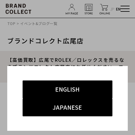
JP
EN
TOP
>
イベント&ブログ一覧
ブランドコレクト広尾店
【高価買取】広尾でROLEX／ロレックスを売るな
らブランドコレクト広尾店にお任せください。エ
クスプローラーⅠが買取入荷致しました。
ENGLISH
2023.02.16
#ロレックス
#広尾店
#買取
#広尾店 腕時計
JAPANESE
#ブランド買取キャンペーン