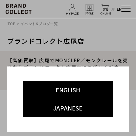
JP
EN
TOP
>
イベント&ブログ一覧
ブランドコレクト広尾店
【高価買取】広尾でMONCLER／モンクレールを売
るならブランドコレクト広尾店にお任せくださ
い。モンクレール買取30％アップキャンペーン実
施中。
ENGLISH
2022.12.01
JAPANESE
#モンクレール
#広尾店
#買取
#広尾店 アパレル
#ブランド買取キャンペーン