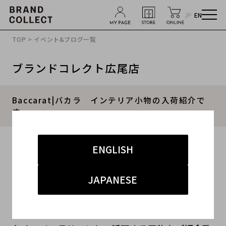
JP
EN
TOP
>
イベント&ブログ一覧
ブランドコレクト広尾店
Baccarat|バカラ インテリア小物の入荷紹介で
す
2021.10.14
ENGLISH
#バカラ
#広尾店
#新入荷
#広尾店 インテリア小物
JAPANESE
本日ご紹介するアイテムは、バカラのグラスでは