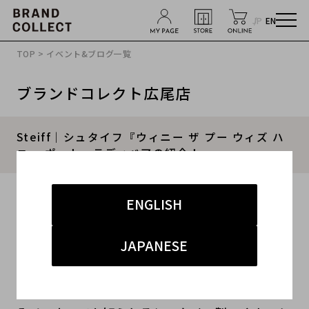
JP
EN
TOP
>
イベント&ブログ一覧
ブランドコレクト広尾店
Steiff｜シュタイフ『ウィニー ザ プー ウィズ ハ
ニー ポット』テディベアの紹介！
2021.09.17
ENGLISH
#シュタイフ
#広尾店
#新入荷
JAPANESE
#広尾店 インテリア小物
本日ご紹介するアイテムは、世界最高級ぬいぐる