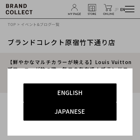
JP
EN
TOP
>
イベント&ブログ一覧
ブランドコレクト原宿竹下通り店
【鮮やかなマルチカラーが映える】Louis Vuitton
ブローニュが放つ唯一無二の存在感！ブランドコ
レクト原宿竹下通り店のオススメアイテムをご紹
介！
ENGLISH
2026.05.19
JAPANESE
#LOUIS VUITTON
#ラグジュアリー
#竹下 インポート
#商品紹介
#原宿竹下通り店