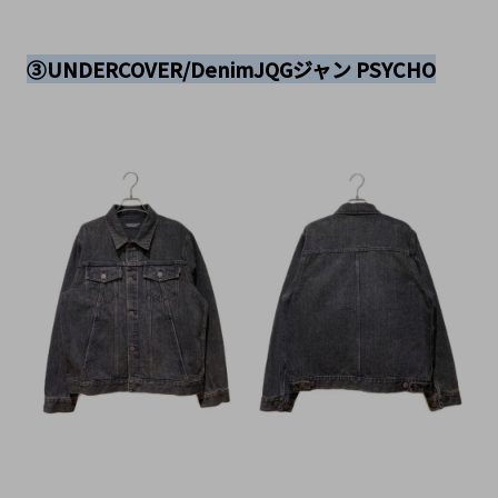
③UNDERCOVER/DenimJQGジャン PSYCHO