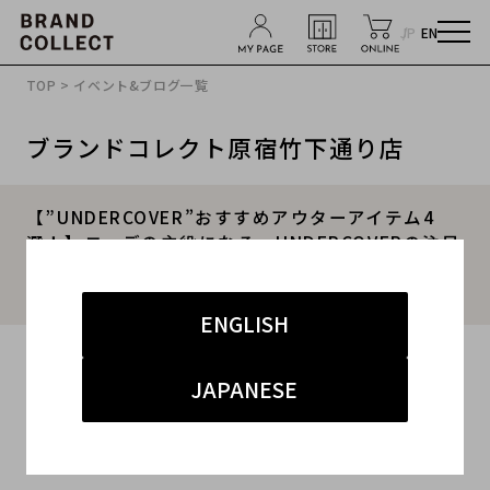
JP
EN
TOP
>
イベント&ブログ一覧
ブランドコレクト原宿竹下通り店
【”UNDERCOVER”おすすめアウターアイテム4
選！】コーデの主役になる、UNDERCOVERの注目
アウター！ブランドコレクト原宿竹下通り店のオ
ススメアイテムをご紹介！
ENGLISH
2026.03.25
JAPANESE
#UNDERCCOVER
#アンダーカバー
#原宿竹下通り店
#商品紹介
#竹下 ドメスティック