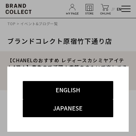
JP
EN
TOP
>
イベント&ブログ一覧
ブランドコレクト原宿竹下通り店
【CHANELのおすすめ レディースカシミヤアイテ
ム4選！】春先まで活躍！季節をまたいで楽しめる
名品セレクション！ブランドコレクト原宿竹下通
り店のオススメアイテムをご紹介！
ENGLISH
2025.12.22
JAPANESE
#レディース
#CHANEL
#原宿竹下通り店
#商品紹介
#竹下 インポート