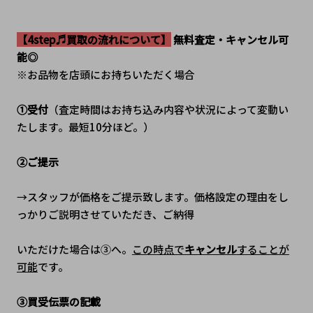
【4step♬買取の流れについて】
 無料査定・キャンセル可
能◎
※お品物を店頭にお持ちいただく場合
①受付
（査定時間はお持ち込み内容や状況によって変動い
たします。最短10分ほど。）
②ご提示
→スタッフが価格をご提示致します。価格設定の理由をし
っかりご説明させていただき、ご納得
いただけた場合は③へ。
この時点で
キャンセル
することが
可能
です。
③買受伝票の記載