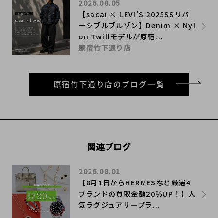
2026.08.05
【sacai × LEVI'S 2025SSリバ
ーシブルブルゾン】Denim × Nyl
on Twillモデルが原宿...
原宿竹下通り店
原宿竹下通り店のブログ一覧
関連ブログ
2026.08.01
【8月1日からHERMESなど厳選4
ブランドの買取金額20％UP！】人
気ラグジュアリーブラ...