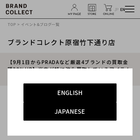
JP
EN
TOP
>
イベント&ブログ一覧
ブランドコレクト原宿竹下通り店
【9月1日からPRADAなど厳選4ブランドの買取金
額20％UP】当店が特に強化買取しているアイテム
をご紹介！！
ENGLISH
2025.09.01
#バレンシアガ
#原宿竹下通り店
#買取
JAPANESE
#竹下 インポート
#ブランド買取キャンペーン