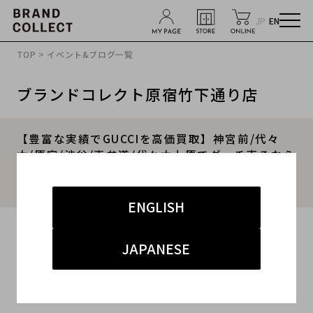
JP
EN
TOP
>
イベント&ブログ一覧
ブランドコレクト原宿竹下通り店
【豊富な実績でGUCCIを高価買取】神宮前/代々
木/原宿/渋谷/表参道/代々木上原でグッチ売るなら
ブランドコレクト原宿竹下通り店にお任せくださ
い！
ENGLISH
2025.04.19
JAPANESE
#グッチ
#原宿竹下通り店
#高価強化
#竹下 インポート
#ブランド買取キャンペーン