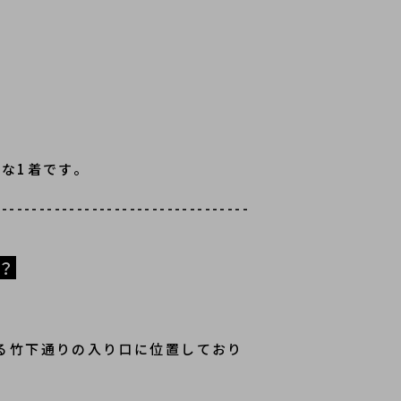
な1着です。
----------------------------------
は？
ある竹下通りの入り口に位置しており