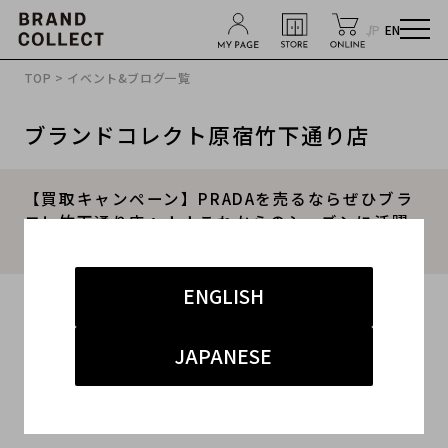
JP
EN
TOP
>
イベント&ブログ一覧
ブランドコレクト原宿竹下通り店
【買取キャンペーン】PRADAを売るならぜひブラ
コレ竹下通り店へ！！これからのシーズンに活躍
すること間違いなしの魅力とは？
ENGLISH
2024.05.22
#プラダ
#原宿竹下通り
#買取
#竹下 インポート
JAPANESE
#ブランド買取キャンペーン