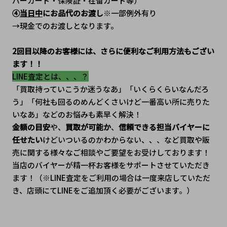
バーカード・保険証・在留カード等）
④
当日中
にお品代のお渡し
※一部例外有り
→現金でのお渡しとなります。
2回目以降のお客様には、さらに便利なご利用方法もござい
ます！！
LINE査定とは、、、？
「買取持っていこうか迷うなあ」「いくらくらいなんだろ
う」「何社も回るのめんどくさいけど一番高い所に売りた
いなあ」などのお悩みも素早く解決！
金額の目安
や、
買取が可能か
、
信頼できる担当バイヤーに
任せたい
けどいついるのかわからない、、、など買取や販
売に関する様々なご相談やご要望をお受けしております！
当店のバイヤーが精一杯お客様をサポートさせていただき
ます！（※LINE査定をご利用の場合は一度来店していただ
き、店頭にてLINEをご追加頂く必要がございます。）