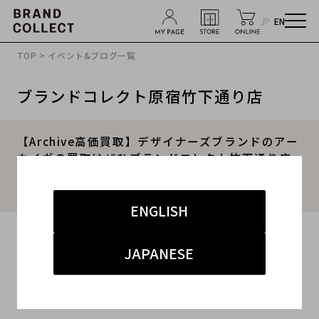
JP
EN
TOP
>
イベント&ブログ一覧
ブランドコレクト原宿竹下通り店
【Archive高価買取】デザイナーズブランドのアー
カイヴの買取はぜひブランドコレクト竹下通り店
へ！！ＵNDERCOVERのSCAB期のアイテムを買取
入荷いたしました！！
ENGLISH
2024.04.17
JAPANESE
#アンダーカバー
#原宿竹下通り店
#買取
#竹下 ドメスティック
#高価買取