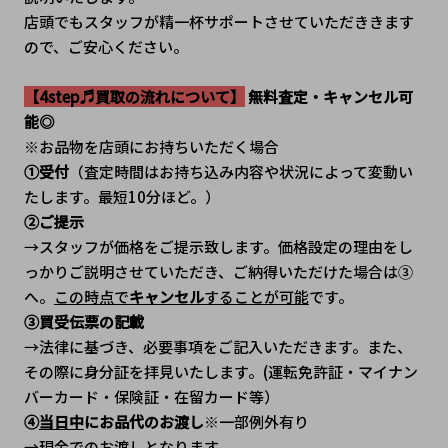
﻿店頭でもスタッフが精一杯サポートさせていただききます
ので、ご安心ください。
【4step♬買取の流れについて】
 無料査定・キャンセル可
能◎
※お品物を店頭にお持ちいただく場合
①受付
（査定時間はお持ち込み内容や状況によって変動い
たします。最短10分ほど。）
②ご提示
→スタッフが価格をご提示致します。価格設定の理由をし
っかりご説明させていただき、ご納得いただけた場合は③
へ。
この時点で
キャンセル
することが可能
です。
③買受伝票の記載
→法律に基づき、必要事項をご記入いただきます。また、
その際に身分証を拝見いたします。(運転免許証・マイナン
バーカード・保険証・在留カード等）
④
当日中
にお品代のお渡し
※一部例外有り
→現金でのお渡しとなります。