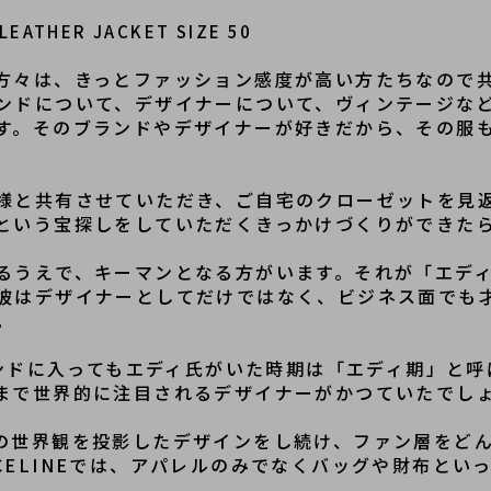
 LEATHER JACKET SIZE 50
方々は、きっとファッション感度が高い方たちなので
ンドについて、デザイナーについて、ヴィンテージな
す。そのブランドやデザイナーが好きだから、その服
様と共有させていただき、ご自宅のクローゼットを見
という宝探しをしていただくきっかけづくりができた
るうえで、キーマンとなる方がいます。それが「エデ
彼はデザイナーとしてだけではなく、ビジネス面でも
。
ランドに入ってもエディ氏がいた時期は「エディ期」と
まで世界的に注目されるデザイナーがかつていたでし
の世界観を投影したデザインをし続け、ファン層をど
CELINEでは、アパレルのみでなくバッグや財布とい