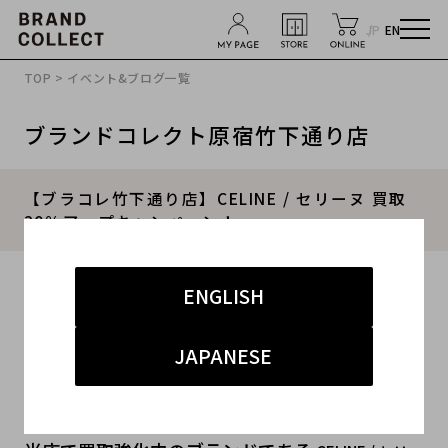
JP
EN
TOP
>
イベント&ブログ一覧
ブランドコレクト原宿竹下通り店
【ブラコレ竹下通り店】CELINE / セリーヌ 買取
30％アップキャンペーン！
2023.02.28
ENGLISH
#セリーヌ
#原宿竹下通り
#買取
#竹下 インポート
JAPANESE
#ブランド古着買取キャンペーン