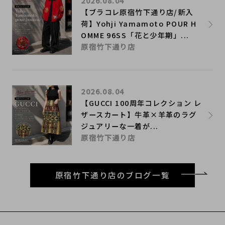
2026.08.04
【ブラコレ原宿竹下通り店/新入
荷】Yohji Yamamoto POUR H
OMME 96SS「花と少年期」...
原宿竹下通り店
2026.08.04
【GUCCI 100周年コレクション レ
ザースカート】牛革×羊革のラグ
ジュアリーな一着が...
原宿竹下通り店
原宿竹下通り店のブログ一覧