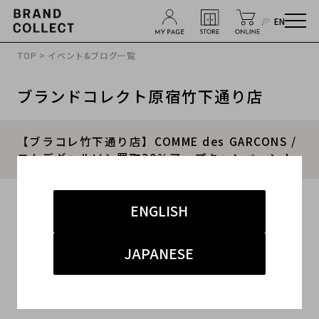
JP
EN
TOP
>
イベント&ブログ一覧
ブランドコレクト原宿竹下通り店
【ブラコレ竹下通り店】COMME des GARCONS /
コムデギャルソン買取30％アップキャンペーン！
2022.11.20
ENGLISH
#コムデギャルソン
#原宿竹下通り
#買取
JAPANESE
#竹下 ドメスティック
#ブランド古着買取キャンペーン