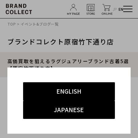
JP
EN
TOP
>
イベント&ブログ一覧
ブランドコレクト原宿竹下通り店
高価買取を狙えるラグジュアリーブランド古着5選
【原宿竹下通り店】
2020.11.19
ENGLISH
#古着 買取 原宿
#ブランド 買取 原宿
JAPANESE
#服 買取 原宿
#買取解説
#ブランド古着買取
2021年現在ダウンの買取強化を行っています！