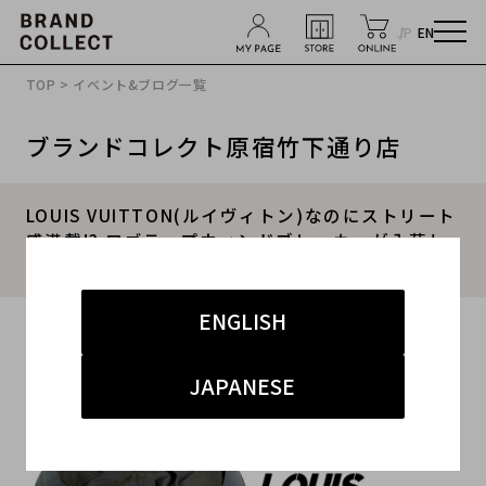
JP
EN
TOP
>
イベント&ブログ一覧
ブランドコレクト原宿竹下通り店
LOUIS VUITTON(ルイヴィトン)なのにストリート
感満載!? ロゴテープウィンドブレーカーが入荷し
ました！
ENGLISH
2020.07.03
#LOUIS VUITTON
#ナイロンジャケット
JAPANESE
#ブランド古着
#竹下通り
#買取