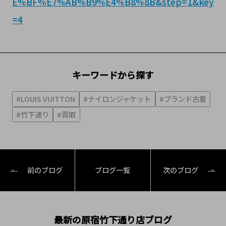
E%BF%E7%AB%B9%E4%B8%8B&step=1&key
=4
キーワードから探す
#LOUIS VUITTON
#ナイロンジャケット
#ブランド古着
#竹下通り
#買取
前のブログ
ブログ一覧
次のブログ
最新の原宿竹下通り店ブログ