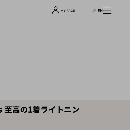
JP
EN
ers 至高の1着ライトニン