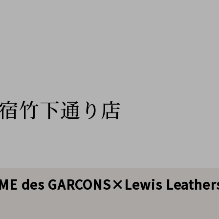
宿竹下通り店
des GARCONS×Lewis Leath