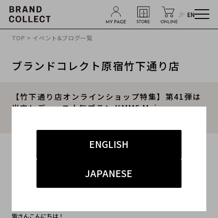
JP
EN
TOP
>
イベント&ブログ一覧
ブランドコレクト原宿竹下通り店
【竹下通り店オンラインショップ特集】第41弾は
当店レディース人気ブランドMM6 Maison
Margielaを特集！
ENGLISH
2020.05.26
#MM6
#Maison Margiela
#マルジェラ
JAPANESE
#オンラインショップ
#竹下通り
皆さんこんにちは！