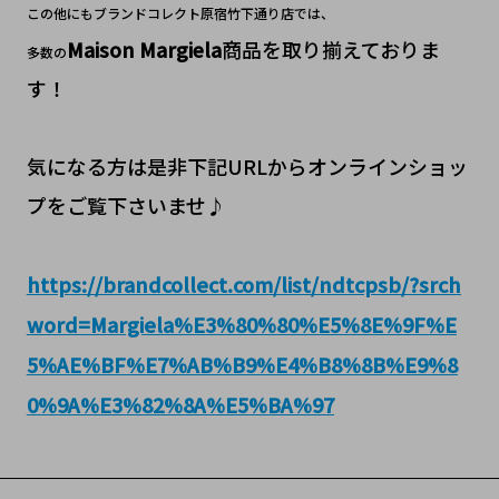
この他にもブランドコレクト原宿竹下通り店では、
Maison Margiela
商品を取り揃えておりま
多数の
す！
気になる方は是非下記URLからオンラインショッ
プをご覧下さいませ♪
https://brandcollect.com/list/ndtcpsb/?srch
word=Margiela%E3%80%80%E5%8E%9F%E
5%AE%BF%E7%AB%B9%E4%B8%8B%E9%8
0%9A%E3%82%8A%E5%BA%97