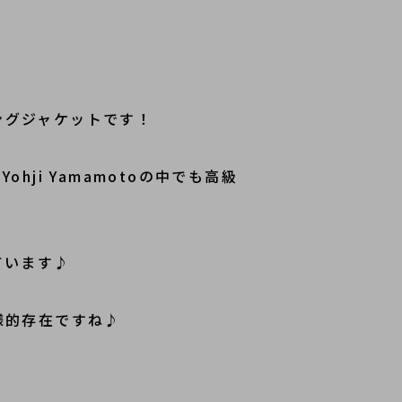
ングジャケットです！
i Yamamotoの中でも高級
ています♪
様的存在ですね♪