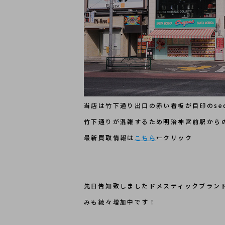
当店は竹下通り出口の赤い看板が目印のseco
竹下通りが混雑するため明治神宮前駅から
最新買取情報は
←クリック
こちら
先日告知致しましたドメスティックブラン
みも続々増加中です！