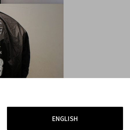
マモト）×adidas（アディダス）
のコラボライン
「Y-3
イズボンバージャケットです！
ENGLISH
-1タイプのアイテムながら、着丈が長く作られ、素材