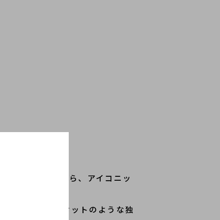
（ワイスリー）」
から、アイコニッ
感もペーパージャケットのような独