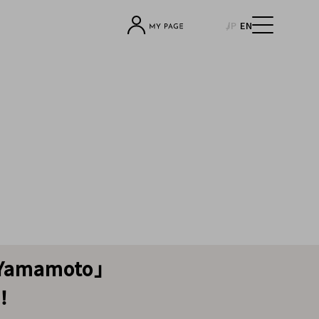
JP
EN
mamoto」
！