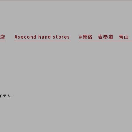
商店
#second hand stores
#原宿 表参道 青山
イテム…