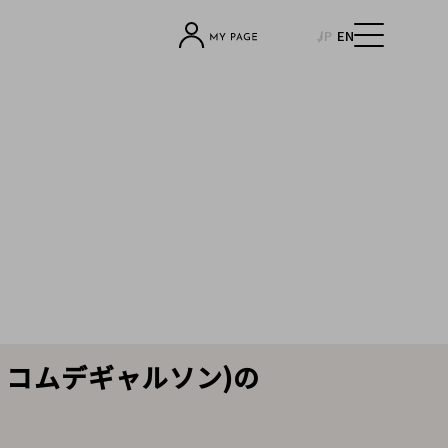
JP
EN
レイ コムデギャルソン)の