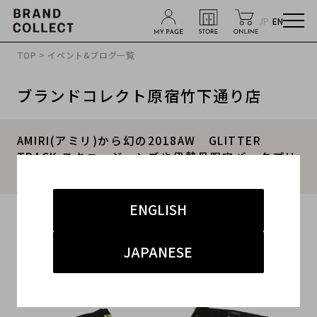
JP
EN
TOP
>
イベント&ブログ一覧
ブランドコレクト原宿竹下通り店
AMIRI(アミリ)から幻の2018AW GLITTER
TRACK スキニージーンズや伊勢丹限定バックプリ
ントスウェット入荷致しました。
ENGLISH
2019.01.20
#AMIRI
#伊勢丹限定
#中古
#アミリ
JAPANESE
#原宿竹下通り