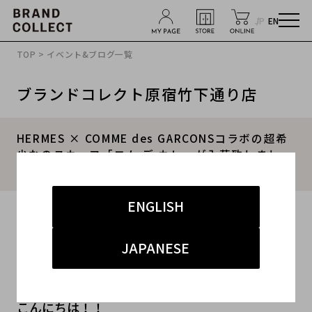
JP
EN
TOP
>
イベント&ブログ一覧
ブランドコレクト原宿竹下通り店
HERMES × COMME des GARCONSコラボの超希
少なのスカーフ「コム デ カレ」が入荷致しまし
た！！
ENGLISH
2018.08.08
#竹下通り
#古着
#コムデギャルソン
#エルメス
JAPANESE
#コムデカレ
こんにちは！！