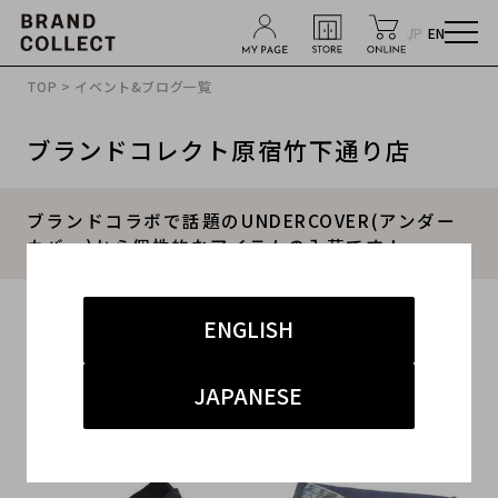
JP
EN
TOP
>
イベント&ブログ一覧
ブランドコレクト原宿竹下通り店
ブランドコラボで話題のUNDERCOVER(アンダー
カバー)から個性的なアイテムの入荷です！
2018.03.28
ENGLISH
#アンダーカバー
#レディース
#買取
#中古
JAPANESE
#原宿・渋谷