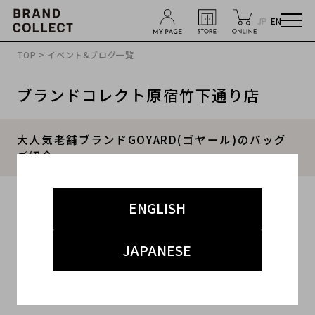
JP
EN
TOP
>
イベント&ブログ一覧
ブランドコレクト原宿竹下通り店
大人気老舗ブランドGOYARD(ゴヤール)のバッグ
ご紹介
2017.10.05
ENGLISH
#レディース
#買取
#ゴヤール
#バッグ
JAPANESE
#原宿・渋谷
こんにちは！