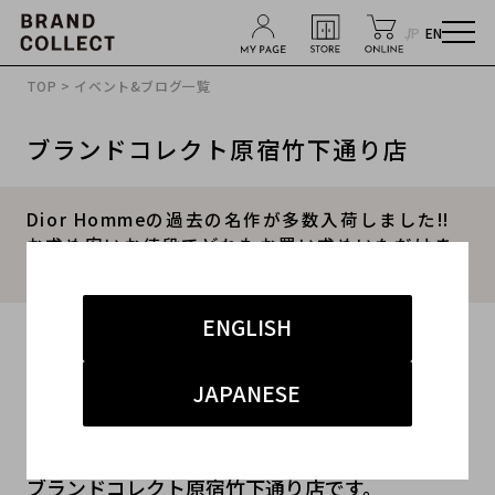
JP
EN
TOP
>
イベント&ブログ一覧
ブランドコレクト原宿竹下通り店
Dior Hommeの過去の名作が多数入荷しました!!
お求め安いお値段でどれもお買い求めいただけま
す!!
ENGLISH
2017.08.20
#メンズ
#アウター
JAPANESE
こんにちは！！
ブランドコレクト原宿竹下通り店です。