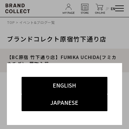
JP
EN
TOP
>
イベント&ブログ一覧
ブランドコレクト原宿竹下通り店
【BC原宿 竹下通り店】FUMIKA UCHIDA(フミカ
ウチダ) 買取入荷
2016.09.18
ENGLISH
#レディース
#ボトムス
#その他
#原宿竹下通り店
JAPANESE
こんにちは！