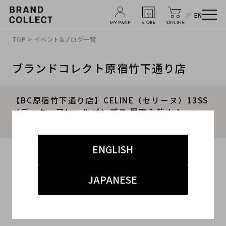
JP
EN
TOP
>
イベント&ブログ一覧
ブランドコレクト原宿竹下通り店
【BC原宿竹下通り店】CELINE（セリーヌ）13SS
ぺディキュアヒールパンプス 買取入荷！！
2016.09.03
ENGLISH
2016.09.03
#CELINE
#セリーヌ
#ヒールパンプス
#古着買取
JAPANESE
#原宿竹下通り店