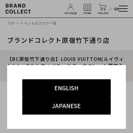
JP
EN
TOP
>
イベント&ブログ一覧
ブランドコレクト原宿竹下通り店
【BC原宿竹下通り店】LOUIS VUITTON(ルイヴィ
トン) ポルトフォイユ・サラ ウオレット買取入
荷！！
ENGLISH
2016.06.19
#レディース
#その他
#原宿竹下通り店
JAPANESE
こんにちは！