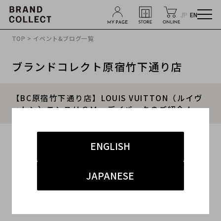
JP
EN
TOP
>
イベント&ブログ一覧
ブランドコレクト原宿竹下通り店
【BC原宿竹下通り店】LOUIS VUITTON（ルイヴ
ィトン）モンスリＧＭ デイパックのご紹介！
2016.05.27
ENGLISH
東京都・渋谷区・原宿・青山・表参道エリアのブ
JAPANESE
ランド・古着買取販売専門店
ブランドコレクト原宿（竹下通り）店です。