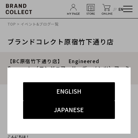
JP
EN
TOP
>
イベント&ブログ一覧
ブランドコレクト原宿竹下通り店
【BC原宿竹下通り店】 Engineered
Garments（エンジニアード・ガーメンツ）アーミ
ーアノラックパーカー 買取入荷！
ENGLISH
2016.04.26
#Engineered Garments
#GARCONS
#アノラック
JAPANESE
#リュック
#ギャルソン
こんにちは！