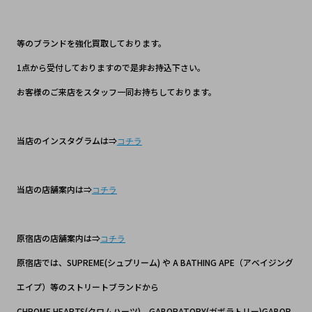
等のブランドを強化買取しております。
1点から受付しておりますので是非お持込下さい。
お客様のご来店をスタッフ一同お持ちしております。
当店のインスタグラムは⇒
コチラ
当店の店舗案内は⇒
コチラ
原宿店の店舗案内は⇒
コチラ
原宿店では、SUPREME(シュプリーム) や A BATHING APE（アベイジング
エイプ）等のストリートブランドから
CHROME HEARTS(クロムハーツ)、GABORATORY(ガボラトリー)GABOR