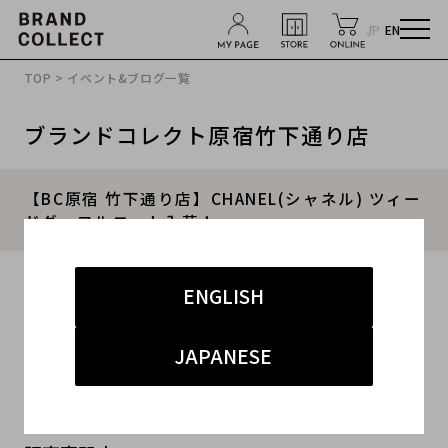
JP
EN
TOP
>
イベント&ブログ一覧
ブランドコレクト原宿竹下通り店
【BC原宿 竹下通り店】CHANEL(シャネル) ツィー
ドダッフルコート入荷！
2016.04.15
ENGLISH
#レディース
#アウター
#CHANEL
#原宿竹下通り店
JAPANESE
#古着買取
原宿・青山・表参道エリアのブランド・古着買取