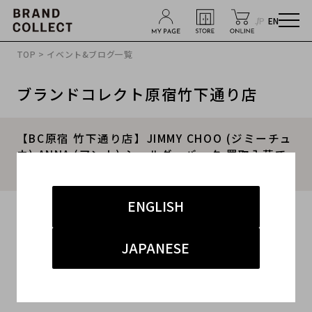
JP
EN
TOP
>
イベント&ブログ一覧
ブランドコレクト原宿竹下通り店
【BC原宿 竹下通り店】JIMMY CHOO (ジミーチュ
ウ) ANNA (アンナ) ショルダーバック 買取入荷で
す！
ENGLISH
2016.04.08
#JIMMY CHOO
#ジミーチュウ
#バック
#古着買取
JAPANESE
#原宿竹下通り