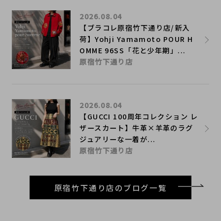
2026.08.04
【ブラコレ原宿竹下通り店/新入
荷】Yohji Yamamoto POUR H
OMME 96SS「花と少年期」...
原宿竹下通り店
2026.08.04
【GUCCI 100周年コレクション レ
ザースカート】牛革×羊革のラグ
ジュアリーな一着が...
原宿竹下通り店
原宿竹下通り店のブログ一覧