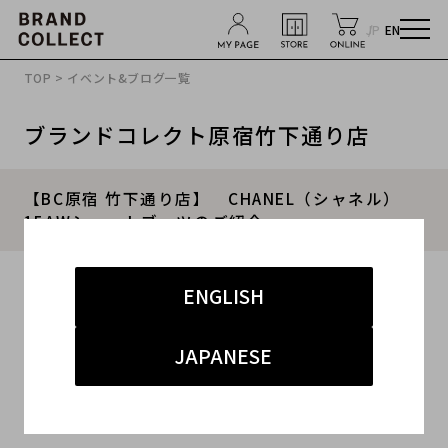
JP
EN
TOP
>
イベント&ブログ一覧
ブランドコレクト原宿竹下通り店
【BC原宿 竹下通り店】 CHANEL（シャネル）
15AWショートブーツのご紹介。
2016.02.19
ENGLISH
#レディース
#シューズ
#CHANEL
#古着買取
JAPANESE
#原宿竹下通り
こんにちは！