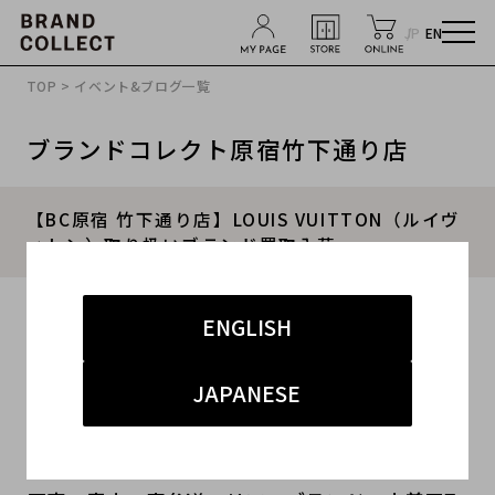
JP
EN
TOP
>
イベント&ブログ一覧
ブランドコレクト原宿竹下通り店
【BC原宿 竹下通り店】LOUIS VUITTON（ルイヴ
ィトン）取り扱いブランド買取入荷
2016.02.12
ENGLISH
#メンズ
#その他
#ストール
JAPANESE
こんにちは！