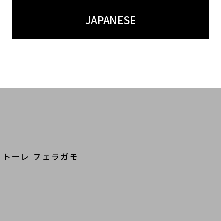
トン
JAPANESE
ャンディオール
ガ ヴェネタ
ルヴァトーレ フェラガモ