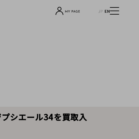
JP
EN
ジプシエール34を買取入