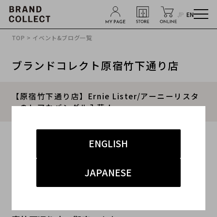
JP
EN
TOP
>
イベント&ブログ一覧
ブランドコレクト原宿竹下通り店
【原宿竹下通り店】Ernie Lister/アーニーリスタ
ーのレアなバングル入荷！
2015.11.05
ENGLISH
#メンズ
#その他
#原宿竹下通り店
JAPANESE
原宿・竹下通り・青山・表参道エリアのブランド
古着。買取・販売・専門店のブランドコレクト原