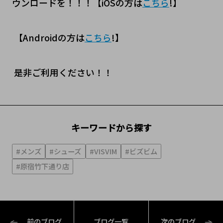
ウンロードを！！！【iOSの方は
こちら
!】
【Androidの方は
こちら
!】
是非ご利用ください！！
キーワードから探す
#メンズ
#シューズ
#VISVIM
#ビズビム
#原宿竹下通り店
前のブログ
ブログ一覧
次のブログ