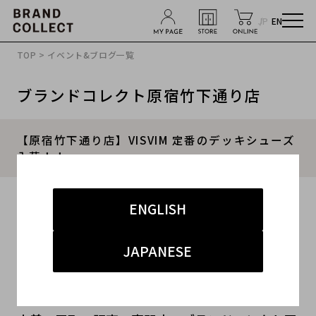
JP
EN
TOP
>
イベント&ブログ一覧
ブランドコレクト原宿竹下通り店
【原宿竹下通り店】VISVIM 定番のデッキシューズ
入荷！！
2015.09.02
ENGLISH
#メンズ
#シューズ
#VISVIM
#ビズビム
JAPANESE
#原宿竹下通り店
原宿・竹下通り・青山・表参道エリアのブランド