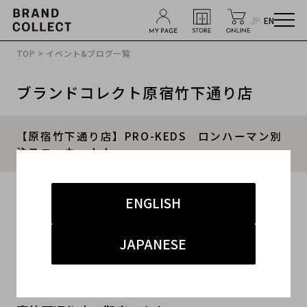
JP
EN
TOP
>
イベント&ブログ一覧
ブランドコレクト原宿竹下通り店
【原宿竹下通り店】PRO-KEDS ロンハーマン別
注スニーカー！！
2015.08.10
ENGLISH
#メンズ
#シューズ
#原宿竹下通り店
JAPANESE
原宿・竹下通り・青山・表参道エリアのブランド
古着。買取・販売・専門店のブランドコレクト原