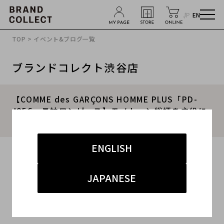
JP
EN
TOP
>
イベント&ブログ一覧
ブランドコレクト渋谷店
【COMME des GARÇONS HOMME PLUS「PD-
J056」長袖ワンピース】モノトーン総柄を主役に
したモードコーデ紹介｜ブランドコレクト渋谷店
ENGLISH
2026.07.04
#COMME des GARCONS HOMME PLUS
JAPANESE
#コムデギャルソンオムプリウス
#買取
#渋谷 ハイブランド
#ブランド高額買取