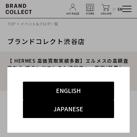
JP
EN
TOP
>
イベント&ブログ一覧
ブランドコレクト渋谷店
【 HERMES 高価買取実績多数】エルメスの高額査
定なら ブランドコレクト渋谷店へ 新宿/目黒/
代々木/恵比寿/代官山などでご売却を検討中の方
にお勧めです！
ENGLISH
2026.04.30
JAPANESE
#エルメス
#渋谷店
#買取
#渋谷 ハイブランド
#ブランド高額買取