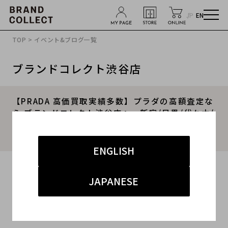
JP
EN
TOP
>
イベント&ブログ一覧
ブランドコレクト渋谷店
【PRADA 高価買取実績多数】プラダの高額査定な
ら ブランドコレクト渋谷店へ 新宿/目黒/代々木/
恵比寿/代官山などでご売却を検討中の方にお勧め
です！
ENGLISH
2026.02.23
JAPANESE
#PRADA
#渋谷店
#買取
#渋谷 ハイブランド
#PRADA 高価買取