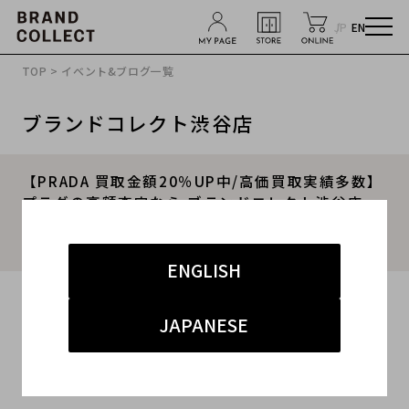
JP
EN
TOP
>
イベント&ブログ一覧
ブランドコレクト渋谷店
【PRADA 買取金額20％UP中/高価買取実績多数】
プラダの高額査定なら ブランドコレクト渋谷店
へ 神泉/代官山/恵比寿/代々木などでご売却を検
討中の方にお勧めです！
ENGLISH
2024.08.27
JAPANESE
#プラダ
#渋谷店
#買取
#渋谷 ハイブランド
#ブランド買取キャンペーン