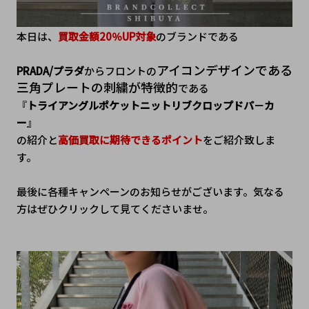
本日は、
買取金額20％UP対象
のブランドである
アイコンデザインである
PRADA/プラダ
からフロントの
三角プレートの刺繍が特徴的
である
『
トライアングルポケットニットリブクロップドパ－カ
ー
』
の紹介と
高価買取に期待できるポイント
をご紹介致しま
す。
最後に各種キャンペーンのお知らせがございます。気なる
方はぜひクリックして見てくださいませ。