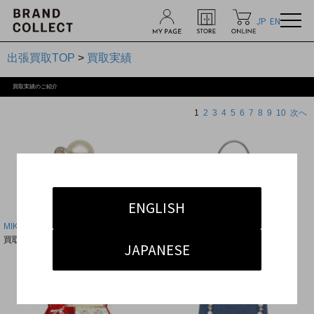
JP
EN
出張買取TOP
>
買取実績
買取実績のご紹介
1
2
3
4
5
6
7
8
9
10
次へ
ENGLISH
MIKIMOTO／ミキモト パールリング
CELINE／セリーヌ 2WAYバッグ
買取金額：¥100,000 ∼ ¥120,000
買取金額：¥120,000 ∼ ¥130,000
JAPANESE