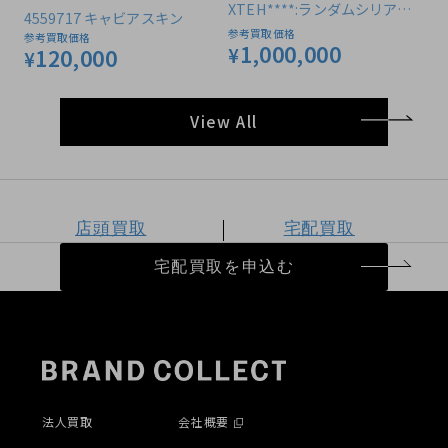
XTEH****:ランダムシリアル
4559717 キャビアスキン
(2021年以降） キャビアスキ
参考買取価格
参考買取価格
1,000,000
ン
¥
120,000
¥
View All
店頭買取
宅配買取
宅配買取を申込む
法人買取
会社概要