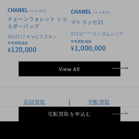
CHANEL
CHANEL
（シャネル）
（シャネル）
チェーンウォレット ショ
マトラッセ25
ルダーバッグ
XTEH****:ランダムシリアル
4559717 キャビアスキン
(2021年以降） キャビアスキ
参考買取価格
参考買取価格
1,000,000
ン
¥
120,000
¥
View All
店頭買取
宅配買取
宅配買取を申込む